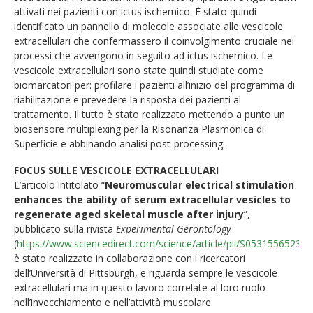
attivati nei pazienti con ictus ischemico. È stato quindi
identificato un pannello di molecole associate alle vescicole
extracellulari che confermassero il coinvolgimento cruciale nei
processi che avvengono in seguito ad ictus ischemico. Le
vescicole extracellulari sono state quindi studiate come
biomarcatori per: profilare i pazienti all’inizio del programma di
riabilitazione e prevedere la risposta dei pazienti al
trattamento. Il tutto è stato realizzato mettendo a punto un
biosensore multiplexing per la Risonanza Plasmonica di
Superficie e abbinando analisi post-processing.
FOCUS SULLE VESCICOLE EXTRACELLULARI
L’articolo intitolato “
Neuromuscular electrical stimulation
enhances the ability of serum extracellular vesicles to
regenerate aged skeletal muscle after injury
”,
pubblicato sulla rivista
Experimental Gerontology
(
https://www.sciencedirect.com/science/article/pii/S05315565230
è stato realizzato in collaborazione con i ricercatori
dell’Università di Pittsburgh, e riguarda sempre le vescicole
extracellulari ma in questo lavoro correlate al loro ruolo
nell’invecchiamento e nell’attività muscolare.