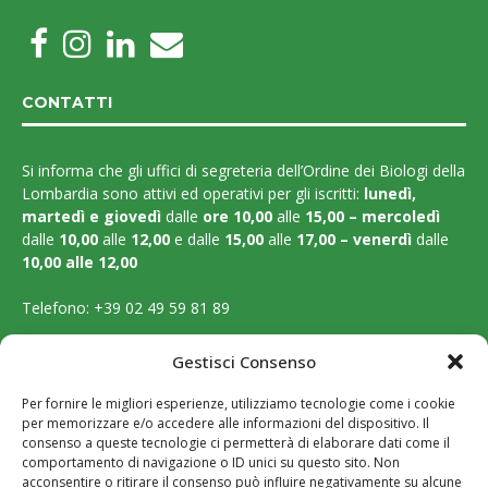
CONTATTI
Si informa che gli uffici di segreteria dell’Ordine dei Biologi della
Lombardia sono attivi ed operativi per gli iscritti:
lunedì,
martedì e
giovedì
dalle
ore 10,00
alle
15,00 – mercoledì
dalle
10,00
alle
12,00
e dalle
15,00
alle
17,00 – venerdì
dalle
10,00 alle 12,00
Telefono:
+39 02 49 59 81 89
Email:
segreteria@ordinebiologilombardia.it
Gestisci Consenso
PEC:
protocollo.ordinebiologilombardia@pec.it
Per fornire le migliori esperienze, utilizziamo tecnologie come i cookie
per memorizzare e/o accedere alle informazioni del dispositivo. Il
LEGAL PAGES
consenso a queste tecnologie ci permetterà di elaborare dati come il
comportamento di navigazione o ID unici su questo sito. Non
acconsentire o ritirare il consenso può influire negativamente su alcune