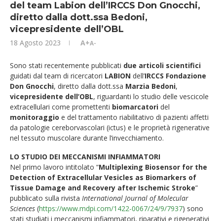
del team Labion dell’IRCCS Don Gnocchi,
diretto dalla dott.ssa Bedoni,
vicepresidente dell’OBL
18 Agosto 2023
A+
A-
Sono stati recentemente pubblicati
due articoli scientifici
guidati dal team di ricercatori
LABION
dell’
IRCCS Fondazione
Don Gnocchi
, diretto dalla dott.ssa
Marzia Bedoni
,
vicepresidente dell’OBL
, riguardanti lo studio delle vescicole
extracellulari come promettenti
biomarcatori
del
monitoraggio
e del trattamento riabilitativo di pazienti affetti
da patologie cereborvascolari (ictus) e le proprietà rigenerative
nel tessuto muscolare durante l’invecchiamento.
LO STUDIO DEI MECCANISMI INFIAMMATORI
Nel primo lavoro intitolato “
Multiplexing Biosensor for the
Detection of Extracellular Vesicles as Biomarkers of
Tissue Damage and Recovery after Ischemic Stroke
”
pubblicato sulla rivista
International Journal of Molecular
Sciences
(
https://www.mdpi.com/1422-0067/24/9/7937
) sono
stati studiati i meccanismi infiammatori, riparativi e rigenerativi