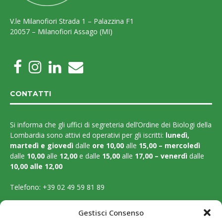
V.le Milanofiori Strada 1 – Palazzina F1
20057 – Milanofiori Assago (MI)
CONTATTI
Si informa che gli uffici di segreteria dell’Ordine dei Biologi della
Lombardia sono attivi ed operativi per gli iscritti:
lunedì,
martedì e
giovedì
dalle
ore 10,00
alle
15,00 – mercoledì
dalle
10,00
alle
12,00
e dalle
15,00
alle
17,00 – venerdì
dalle
10,00 alle 12,00
Telefono:
+39 02 49 59 81 89
Email:
segreteria@ordinebiologilombardia.it
Gestisci Consenso
PEC:
protocollo.ordinebiologilombardia@pec.it