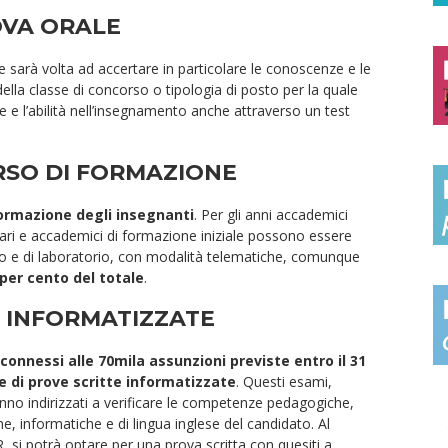
OVA ORALE
e sarà volta ad accertare in particolare le conoscenze e le
ella classe di concorso o tipologia di posto per la quale
 e l’abilità nell’insegnamento anche attraverso un test
RSO DI FORMAZIONE
formazione degli insegnanti
. Per gli anni accademici
ari e accademici di formazione iniziale possono essere
cinio e di laboratorio, con modalità telematiche, comunque
 per cento del totale
.
 INFORMATIZZATE
 connessi alle 70mila assunzioni previste entro il 31
e di prove scritte informatizzate
. Questi esami,
anno indirizzati a verificare le competenze pedagogiche,
, informatiche e di lingua inglese del candidato. Al
 si potrà optare per una prova scritta con quesiti a