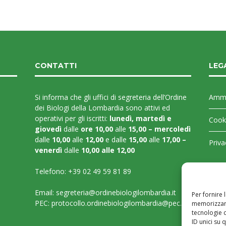
CONTATTI
LEG
Si informa che gli uffici di segreteria dell’Ordine
Ammi
dei Biologi della Lombardia sono attivi ed
operativi per gli iscritti:
lunedì, martedì e
Cooki
giovedì
dalle
ore 10,00
alle
15,00 – mercoledì
dalle
10,00
alle
12,00
e dalle
15,00
alle
17,00 –
Priva
venerdì
dalle
10,00 alle 12,00
Telefono:
+39 02 49 59 81 89
Email:
segreteria@ordinebiologilombardia.it
Per fornire 
PEC:
protocollo.ordinebiologilombardia@pec.it
memorizzare
tecnologie 
ID unici su 