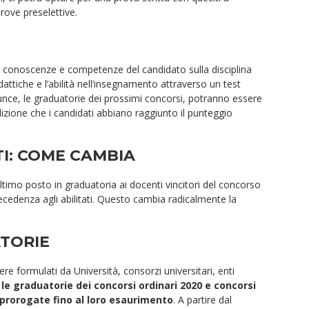
rove preselettive.
o di conoscenze e competenze del candidato sulla disciplina
attiche e l’abilità nell’insegnamento attraverso un test
inunce, le graduatorie dei prossimi concorsi, potranno essere
ndizione che i candidati abbiano raggiunto il punteggio
TI: COME CAMBIA
ltimo posto in graduatoria ai docenti vincitori del concorso
ecedenza agli abilitati. Questo cambia radicalmente la
ATORIE
ere formulati da Università, consorzi universitari, enti
 le graduatorie dei concorsi ordinari 2020 e concorsi
prorogate fino al loro esaurimento
. A partire dal