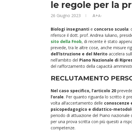
le regole per la pr
26 Giugno 2023
A+
A-
Biologi insegnanti
e
concorso scuola
:
riferisce il dott. prof. Andrea Iuliano, pre
sito della Fnob
, di recente è stato appena
prevede, tra le altre cose, anche misure rigu
dell’Istruzione e del Merito
accelera sul
nell’ambito del
Piano Nazionale di Ripre
del rafforzamento della capacità amminist
RECLUTAMENTO PERSO
Nel caso specifico, l’articolo 20
prevede
l’orale
. Per quanto riguarda lo scritto è pr
volta all’accertamento delle
conoscenze e
psicopedagogico e didattico-metodol
periodo di attuazione del Piano nazionale di
per una prova scritta con più quesiti a ri
competenze.