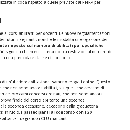
izzate in coda rispetto a quelle previste dal PNRR per
I
he ai corsi abilitanti per docenti. Le nuove regolamentazioni
dei futuri insegnanti, nonchè le modalità di erogazione dei
te imposto sul numero di abilitati per specifiche
 Ciò significa che non esisteranno più restrizioni al numero di
 in una particolare classe di concorso.
rca di un’ulteriore abilitazione, saranno erogati online. Questo
no che non sono ancora abilitati, sia quelli che cercano di
tori dei prossimi concorsi ordinari, che non sono ancora
 la prova finale del corso abilitante una seconda
he alla seconda occasione, decadono dalla graduatoria
i in ruolo.
I partecipanti al
concorso con i 30
abilitante integrando i CFU mancanti.