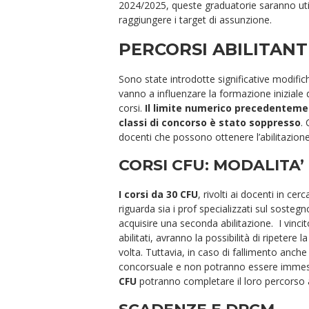
2024/2025, queste graduatorie saranno util
raggiungere i target di assunzione.
PERCORSI ABILITANT
Sono state introdotte significative modific
vanno a influenzare la formazione iniziale 
corsi.
Il limite numerico precedentemen
classi di concorso è stato soppresso
.
docenti che possono ottenere l’abilitazione
CORSI CFU: MODALITA’
I corsi da 30 CFU
, rivolti ai docenti in ce
riguarda sia i prof specializzati sul sosteg
acquisire una seconda abilitazione. I vinci
abilitati, avranno la possibilità di ripetere
volta. Tuttavia, in caso di fallimento anc
concorsuale e non potranno essere immess
CFU
potranno completare il loro percorso 