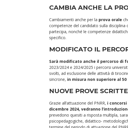
CAMBIA ANCHE LA PR
Cambiamenti anche per la
prova orale
ch
competenze del candidato sulla disciplina d
partecipa, nonché le competenze didattiche
specifico.
MODIFICATO IL PERCO
Sarà modificato anche il percorso di 
2023/2024 e 2024/2025 i percorsi universit
svolti, ad esclusione delle attività di tiro
sincrone,
in misura non superiore al 50
NUOVE PROVE SCRITTE
Grazie all’attuazione del PNRR,
i concorsi
dicembre 2024, vedranno l’introduzion
prevedono quesiti a risposta multipla, sar
psicopedagogiche, didattico- metodologiche
termine del periodo di attuazione del PNRR,