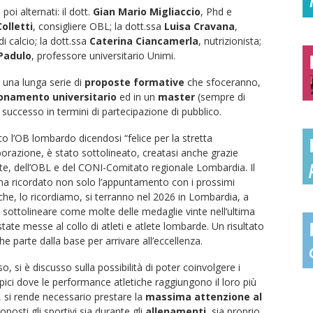
poi alternati: il dott.
Gian Mario Migliaccio
, Phd e
olletti
, consigliere OBL; la dott.ssa
Luisa Cravana
,
i calcio; la dott.ssa
Caterina Ciancamerla
, nutrizionista;
Padulo
, professore universitario Unimi.
 una lunga serie di
proposte formative
che sfoceranno,
ionamento universitario
ed in un
master
(sempre di
e successo in termini di partecipazione di pubblico.
ato l’OB lombardo dicendosi “felice per la stretta
aborazione, è stato sottolineato, creatasi anche grazie
mente, dell’OBL e del CONI-Comitato regionale Lombardia. Il
i, ha ricordato non solo l’appuntamento con i prossimi
he, lo ricordiamo, si terranno nel 2026 in Lombardia, a
 sottolineare come molte delle medaglie vinte nell’ultima
state messe al collo di atleti e atlete lombarde. Un risultato
e parte dalla base per arrivare all’eccellenza.
o, si è discusso sulla possibilità di poter coinvolgere i
mpici dove le performance atletiche raggiungono il loro più
o, si rende necessario prestare la
massima attenzione al
osti gli sportivi sia durante gli
allenamenti
, sia proprio