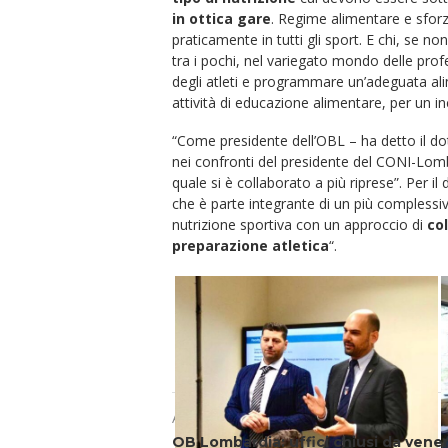
in ottica gare
. Regime alimentare e sforz
praticamente in tutti gli sport. E chi, se non i
tra i pochi, nel variegato mondo delle profe
degli atleti e programmare un’adeguata al
attività di educazione alimentare, per un in
“Come presidente dell’OBL – ha detto il do
nei confronti del presidente del CONI-Lomba
quale si è collaborato a più riprese”. Per il
che è parte integrante di un più complessiv
nutrizione sportiva con un approccio di
co
preparazione atletica
“.
Articolo precedente
OB Lombardia: uffici chiusi da vener