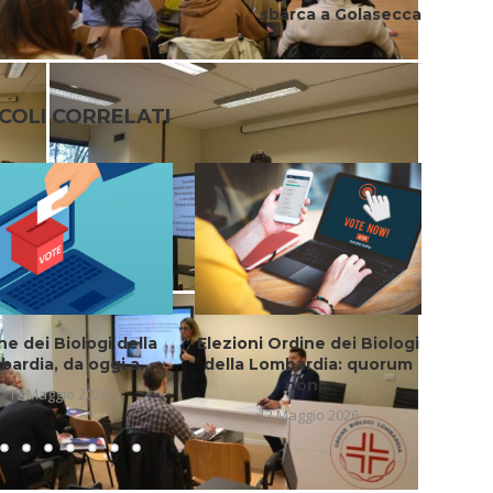
sbarca a Golasecca
COLI CORRELATI
ne dei Biologi della
Elezioni Ordine dei Biologi
I
ardia, da oggi a...
della Lombardia: quorum
e
non...
17 Maggio 2026
12 Maggio 2026