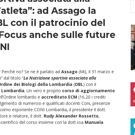
atleta”: ad Assago la
L con il patrocinio del
Focus anche sulle future
ONI
? Perché no? Se ne è parlato ad
Assago
(Mi), il 31 marzo e
” dal titolo “
La Nutrizione sportiva associata alla
Ordine dei Biologi della Lombardia
(
OBL
) con il
e Lombardia
. Un vero e proprio
corso di aggiornamento
dell’Ordine lombardo e
accreditato ECM
(16,20 i crediti
oinvolgimento di numerosi e qualificati docenti Coni, presenze
 massimo esponente CONI Lombardia, il presidente il dott.
re e relatore, il dott.
Rudy Alexander Rossetto
,
cientifico del corso insieme con la dott.ssa
Manuela