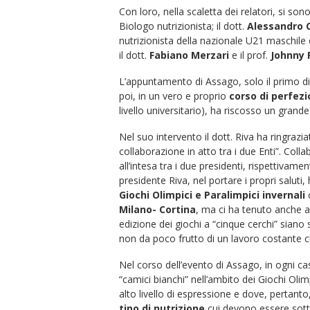
Con loro, nella scaletta dei relatori, si sono 
Biologo nutrizionista; il dott.
Alessandro C
nutrizionista della nazionale U21 maschile d
il dott.
Fabiano Merzari
e il prof.
Johnny 
L’appuntamento di Assago, solo il primo di
poi, in un vero e proprio
corso di perfez
livello universitario), ha riscosso un grand
Nel suo intervento il dott. Riva ha ringrazi
collaborazione in atto tra i due Enti”. Coll
all’intesa tra i due presidenti, rispettiva
presidente Riva, nel portare i propri salut
Giochi Olimpici e Paralimpici invernali
c
Milano- Cortina
, ma ci ha tenuto anche a
edizione dei giochi a “cinque cerchi” siano 
non da poco frutto di un lavoro costante ch
Nel corso dell’evento di Assago, in ogni cas
“camici bianchi” nell’ambito dei Giochi Oli
alto livello di espressione e dove, pertant
tipo di nutrizione
cui devono essere sottop