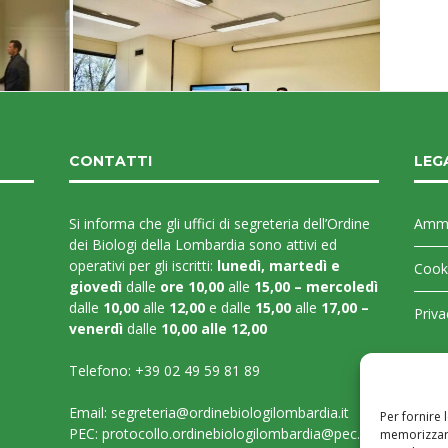
CONTATTI
LEG
Si informa che gli uffici di segreteria dell’Ordine
Ammi
dei Biologi della Lombardia sono attivi ed
operativi per gli iscritti:
lunedì, martedì e
Cooki
giovedì
dalle
ore 10,00
alle
15,00 – mercoledì
dalle
10,00
alle
12,00
e dalle
15,00
alle
17,00 –
Priva
venerdì
dalle
10,00 alle 12,00
Telefono:
+39 02 49 59 81 89
Email:
segreteria@ordinebiologilombardia.it
Per fornire 
PEC:
protocollo.ordinebiologilombardia@pec.it
memorizzare