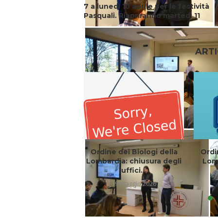
7 a lunedì 10 aprile per le festività
Pasquali. Riapriranno martedì 11
ARTI
Ordine dei Biologi della
Ordi
Lombardia: chiusura degli
Lomb
uffici...
19 Maggio 2026