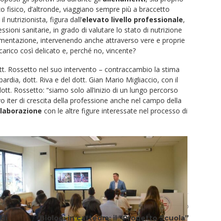
o fisico, d’altronde, viaggiano sempre più a braccetto
l nutrizionista, figura dall’
elevato livello professionale
,
ssioni sanitarie, in grado di valutare lo stato di nutrizione
imentazione, intervenendo anche attraverso vere e proprie
carico così delicato e, perché no, vincente?
tt. Rossetto nel suo intervento – contraccambio la stima
rdia, dott. Riva e del dott. Gian Mario Migliaccio, con il
 dott. Rossetto: “siamo solo all’inizio di un lungo percorso
o iter di crescita della professione anche nel campo della
llaborazione
con le altre figure interessate nel processo di
Articolo successivo
dì
Biologi in cattedra: il “Progetto Scuola”