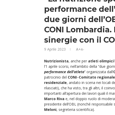
performance dell’
due giorni dell’OB
CONI Lombardia. 
sinergie con il C
9 Aprile 2023
A+
A-
Nutrizionista
, anche per
atleti olimpici
l’1 aprile scorsi, nell’ambito della “due giorni
performance dell’atleta
” organizzata dall’
patrocinio del
CONI
–
Comitato regional
residenziale
, andato in scena nei locali 
rilasciati), che ha visto, tra gli altri, il c
importanti all’apertura dei lavori quali il
Marco Riva
e, nel doppio ruolo di moderato
presidente dell’OBL (nonché responsabile s
Meloni
, segreteria scientifica).