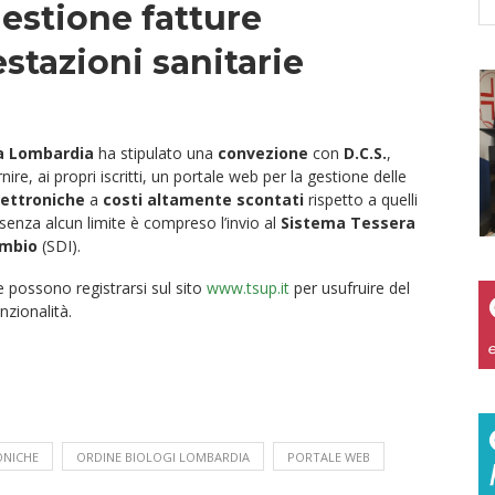
estione fatture
stazioni sanitarie
la Lombardia
ha stipulato una
convezione
con
D.C.S.
,
rnire, ai propri iscritti, un portale web per la gestione delle
lettroniche
a
costi altamente scontati
rispetto a quelli
enza alcun limite è compreso l’invio al
Sistema Tessera
ambio
(SDI).
e possono registrarsi sul sito
www.tsup.it
per usufruire del
nzionalità.
ONICHE
ORDINE BIOLOGI LOMBARDIA
PORTALE WEB