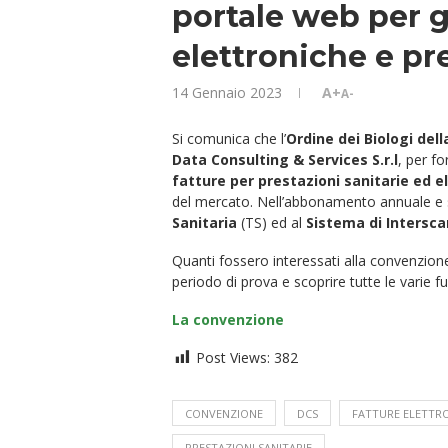
portale web per g
elettroniche e pre
14 Gennaio 2023
A+
A-
Si comunica che l’
Ordine dei Biologi del
Data Consulting & Services S.r.l
, per fo
fatture per prestazioni sanitarie ed e
del mercato. Nell’abbonamento annuale e s
Sanitaria
(TS) ed al
Sistema di Intersc
Quanti fossero interessati alla convenzion
periodo di prova e scoprire tutte le varie fu
La convenzione
Post Views:
382
CONVENZIONE
DCS
FATTURE ELETTR
PRESTAZIONI SANITARIE