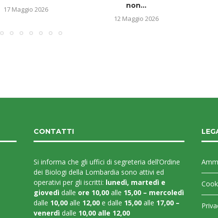
non...
17 Maggio 2026
12 Maggio 2026
CONTATTI
LEG
Si informa che gli uffici di segreteria dell’Ordine
Ammi
dei Biologi della Lombardia sono attivi ed
operativi per gli iscritti:
lunedì, martedì e
Cooki
giovedì
dalle
ore 10,00
alle
15,00 – mercoledì
dalle
10,00
alle
12,00
e dalle
15,00
alle
17,00 –
Priva
venerdì
dalle
10,00 alle 12,00