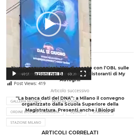
Articolo precedente
Nuove convenzioni: 10% di sconto con l’OBL sulle
consumazioni nei Bar Snack e Ristoranti di My
00:00
00:10
Autogrill
Post Views:
419
Articolo successivo
“La banca dati del DNA”: a Milano il convegno
GALLERIA MOSAICI
MOSTRA SQUALI
organizzato dalla Scuola Superiore della
Magistratura. Presenti anche i Biologi
ORDINE BIOLOGI LOMBARDIA
SQUALI
STAZIONE
STAZIONE MILANO
ARTICOLI CORRELATI