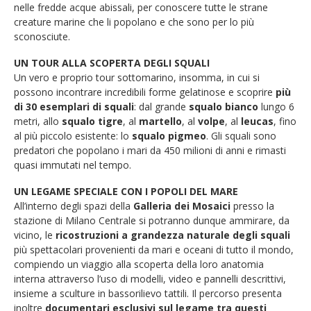
nelle fredde acque abissali, per conoscere tutte le strane
creature marine che li popolano e che sono per lo più
sconosciute.
UN TOUR ALLA SCOPERTA DEGLI SQUALI
Un vero e proprio tour sottomarino, insomma, in cui si
possono incontrare incredibili forme gelatinose e scoprire
più
di 30 esemplari di squali
: dal grande
squalo bianco
lungo 6
metri, allo
squalo tigre
, al
martello
, al
volpe
, al
leucas
, fino
al più piccolo esistente: lo
squalo pigmeo
. Gli squali sono
predatori che popolano i mari da 450 milioni di anni e rimasti
quasi immutati nel tempo.
UN LEGAME SPECIALE CON I POPOLI DEL MARE
All’interno degli spazi della
Galleria dei Mosaici
presso la
stazione di Milano Centrale si potranno dunque ammirare, da
vicino, le
ricostruzioni a grandezza naturale degli squali
più spettacolari provenienti da mari e oceani di tutto il mondo,
compiendo un viaggio alla scoperta della loro anatomia
interna attraverso l’uso di modelli, video e pannelli descrittivi,
insieme a sculture in bassorilievo tattili. Il percorso presenta
inoltre
documentari esclusivi sul legame tra questi