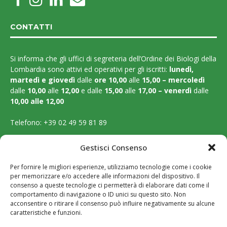
CONTATTI
Si informa che gli uffici di segreteria dell’Ordine dei Biologi della
Lombardia sono attivi ed operativi per gli iscritti:
lunedì,
martedì e
giovedì
dalle
ore 10,00
alle
15,00 – mercoledì
dalle
10,00
alle
12,00
e dalle
15,00
alle
17,00 – venerdì
dalle
10,00 alle 12,00
Telefono:
+39 02 49 59 81 89
Email:
segreteria@ordinebiologilombardia.it
Gestisci Consenso
PEC:
protocollo.ordinebiologilombardia@pec.it
Per fornire le migliori esperienze, utilizziamo tecnologie come i cookie
per memorizzare e/o accedere alle informazioni del dispositivo. Il
LEGAL PAGES
consenso a queste tecnologie ci permetterà di elaborare dati come il
comportamento di navigazione o ID unici su questo sito. Non
acconsentire o ritirare il consenso può influire negativamente su alcune
Amministrazione trasparente
caratteristiche e funzioni.