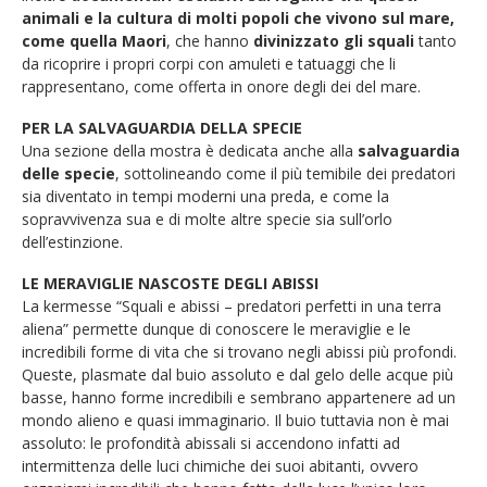
animali e la cultura di molti popoli che vivono sul mare,
come quella Maori
, che hanno
divinizzato gli squali
tanto
da ricoprire i propri corpi con amuleti e tatuaggi che li
rappresentano, come offerta in onore degli dei del mare.
PER LA SALVAGUARDIA DELLA SPECIE
Una sezione della mostra è dedicata anche alla
salvaguardia
delle specie
, sottolineando come il più temibile dei predatori
sia diventato in tempi moderni una preda, e come la
sopravvivenza sua e di molte altre specie sia sull’orlo
dell’estinzione.
LE MERAVIGLIE NASCOSTE DEGLI ABISSI
La kermesse “Squali e abissi – predatori perfetti in una terra
aliena” permette dunque di conoscere le meraviglie e le
incredibili forme di vita che si trovano negli abissi più profondi.
Queste, plasmate dal buio assoluto e dal gelo delle acque più
basse, hanno forme incredibili e sembrano appartenere ad un
mondo alieno e quasi immaginario. Il buio tuttavia non è mai
assoluto: le profondità abissali si accendono infatti ad
intermittenza delle luci chimiche dei suoi abitanti, ovvero