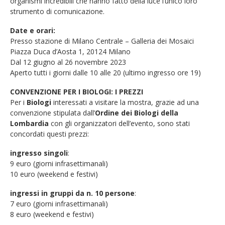
organismi incredibili che hanno fatto della luce l’unico loro
strumento di comunicazione.
Date e orari:
Presso stazione di Milano Centrale – Galleria dei Mosaici
Piazza Duca d’Aosta 1, 20124 Milano
Dal 12 giugno al 26 novembre 2023
Aperto tutti i giorni dalle 10 alle 20 (ultimo ingresso ore 19)
CONVENZIONE PER I BIOLOGI: I PREZZI
Per i
Biologi
interessati a visitare la mostra, grazie ad una
convenzione stipulata dall’
Ordine dei Biologi della
Lombardia
con gli organizzatori dell’evento, sono stati
concordati questi prezzi:
ingresso singoli
:
9 euro (giorni infrasettimanali)
10 euro (weekend e festivi)
ingressi in gruppi da n. 10 persone
:
7 euro (giorni infrasettimanali)
8 euro (weekend e festivi)