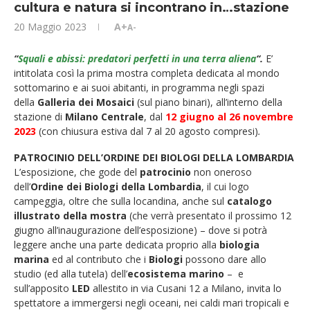
cultura e natura si incontrano in…stazione
20 Maggio 2023
A+
A-
“
Squali e abissi: predatori perfetti in una terra aliena
“.
E’
intitolata così la prima mostra completa dedicata al mondo
sottomarino e ai suoi abitanti, in programma negli spazi
della
Galleria dei Mosaici
(sul piano binari), all’interno della
stazione di
Milano Centrale
, dal
12 giugno al 26 novembre
2023
(con chiusura estiva dal 7 al 20 agosto compresi)
.
PATROCINIO DELL’ORDINE DEI BIOLOGI DELLA LOMBARDIA
L’esposizione, che gode del
patrocinio
non oneroso
dell’
Ordine dei Biologi della Lombardia
, il cui logo
campeggia, oltre che sulla locandina, anche sul
catalogo
illustrato della mostra
(che verrà presentato il prossimo 12
giugno all’inaugurazione dell’esposizione) – dove si potrà
leggere anche una parte dedicata proprio alla
biologia
marina
ed al contributo che i
Biologi
possono dare allo
studio (ed alla tutela) dell’
ecosistema marino
– e
sull’apposito
LED
allestito in via Cusani 12 a Milano, invita lo
spettatore a immergersi negli oceani, nei caldi mari tropicali e