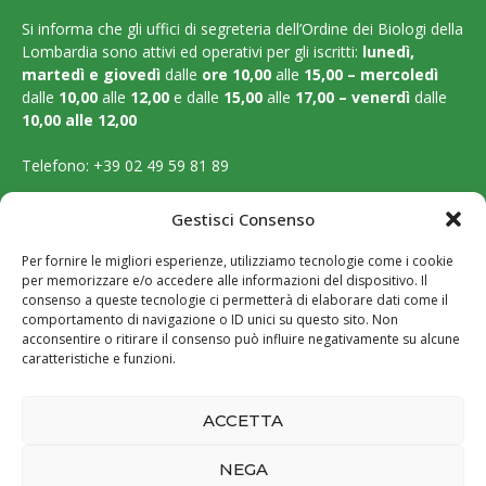
Si informa che gli uffici di segreteria dell’Ordine dei Biologi della
Lombardia sono attivi ed operativi per gli iscritti:
lunedì,
martedì e
giovedì
dalle
ore 10,00
alle
15,00 – mercoledì
dalle
10,00
alle
12,00
e dalle
15,00
alle
17,00 – venerdì
dalle
10,00 alle 12,00
Telefono:
+39 02 49 59 81 89
Email:
segreteria@ordinebiologilombardia.it
Gestisci Consenso
PEC:
protocollo.ordinebiologilombardia@pec.it
Per fornire le migliori esperienze, utilizziamo tecnologie come i cookie
per memorizzare e/o accedere alle informazioni del dispositivo. Il
LEGAL PAGES
consenso a queste tecnologie ci permetterà di elaborare dati come il
comportamento di navigazione o ID unici su questo sito. Non
acconsentire o ritirare il consenso può influire negativamente su alcune
Amministrazione trasparente
caratteristiche e funzioni.
Cookie Policy
ACCETTA
Privacy Policy
NEGA