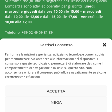
Si informa che gli uffici di segreteria dell’Ordine dei Biologi della
Lombardia sono attivi ed operativi per gli iscritti:
lunedì,
martedì e
giovedì
dalle
ore 10,00
alle
15,00 – mercoledì
dalle
10,00
alle
12,00
e dalle
15,00
alle
17,00 – venerdì
dalle
10,00 alle 12,00
Telefono:
+39 02 49 59 81 89
Email:
segreteria@ordinebiologilombardia.it
Gestisci Consenso
PEC:
protocollo.ordinebiologilombardia@pec.it
Per fornire le migliori esperienze, utilizziamo tecnologie come i cookie
per memorizzare e/o accedere alle informazioni del dispositivo. Il
LEGAL PAGES
consenso a queste tecnologie ci permetterà di elaborare dati come il
comportamento di navigazione o ID unici su questo sito. Non
acconsentire o ritirare il consenso può influire negativamente su alcune
Amministrazione trasparente
caratteristiche e funzioni.
Cookie Policy
ACCETTA
Privacy Policy
NEGA