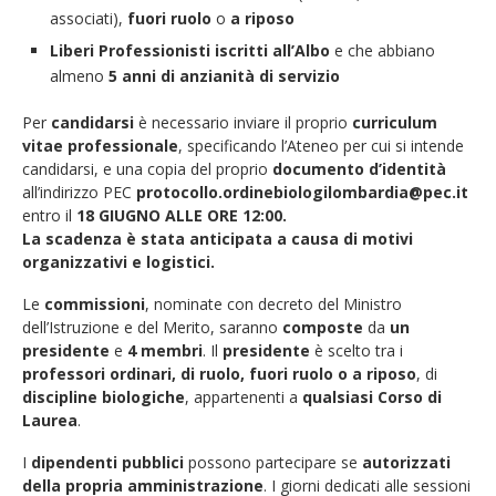
associati),
fuori ruolo
o
a riposo
Liberi Professionisti iscritti all’Albo
e che abbiano
almeno
5 anni di anzianità di servizio
Per
candidarsi
è necessario inviare il proprio
curriculum
vitae professionale
, specificando l’Ateneo per cui si intende
candidarsi, e una copia del proprio
documento d’identità
all’indirizzo PEC
protocollo
.ordinebiologilombardia@pec.it
entro il
18
GIUGNO ALLE ORE 12:00.
La scadenza è stata anticipata a causa di motivi
organizzativi e logistici.
Le
commissioni
, nominate con decreto del Ministro
dell’Istruzione e del Merito, saranno
composte
da
un
presidente
e
4 membri
. Il
presidente
è scelto tra i
professori ordinari, di ruolo, fuori ruolo o a riposo
, di
discipline biologiche
, appartenenti a
qualsiasi Corso di
Laurea
.
I
dipendenti pubblici
possono partecipare se
autorizzati
della propria amministrazione
. I giorni dedicati alle sessioni