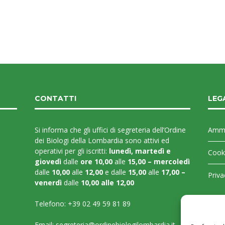
CONTATTI
LEG
Si informa che gli uffici di segreteria dell’Ordine
Ammi
dei Biologi della Lombardia sono attivi ed
operativi per gli iscritti:
lunedì, martedì e
Cooki
giovedì
dalle
ore 10,00
alle
15,00 – mercoledì
dalle
10,00
alle
12,00
e dalle
15,00
alle
17,00 –
Priva
venerdì
dalle
10,00 alle 12,00
Telefono:
+39 02 49 59 81 89
Email:
segreteria@ordinebiologilombardia.it