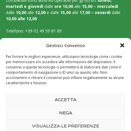
Lombardia sono attivi ed operativi per gli iscritti:
lunedì,
martedì e
giovedì
dalle
ore 10,00
alle
15,00 – mercoledì
dalle
10,00
alle
12,00
e dalle
15,00
alle
17,00 – venerdì
dalle
10,00 alle 12,00
Telefono:
+39 02 49 59 81 89
Email:
segreteria@ordinebiologilombardia.it
Gestisci Consenso
PEC:
protocollo.ordinebiologilombardia@pec.it
Per fornire le migliori esperienze, utilizziamo tecnologie come i cookie
per memorizzare e/o accedere alle informazioni del dispositivo. Il
LEGAL PAGES
consenso a queste tecnologie ci permetterà di elaborare dati come il
comportamento di navigazione o ID unici su questo sito. Non
acconsentire o ritirare il consenso può influire negativamente su alcune
Amministrazione trasparente
caratteristiche e funzioni.
Cookie Policy
ACCETTA
Privacy Policy
NEGA
VISUALIZZA LE PREFERENZE