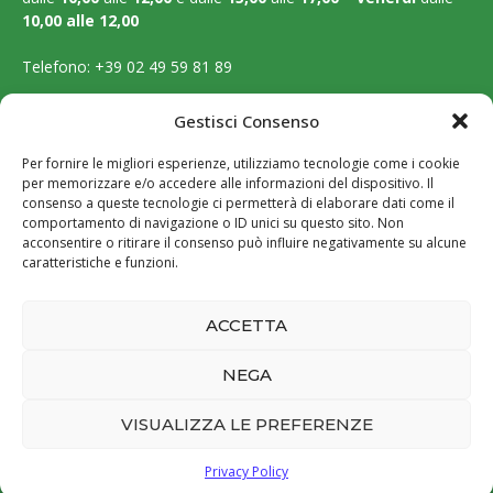
10,00 alle 12,00
Telefono:
+39 02 49 59 81 89
Email:
segreteria@ordinebiologilombardia.it
Gestisci Consenso
PEC:
protocollo.ordinebiologilombardia@pec.it
Per fornire le migliori esperienze, utilizziamo tecnologie come i cookie
per memorizzare e/o accedere alle informazioni del dispositivo. Il
LEGAL PAGES
consenso a queste tecnologie ci permetterà di elaborare dati come il
comportamento di navigazione o ID unici su questo sito. Non
acconsentire o ritirare il consenso può influire negativamente su alcune
Amministrazione trasparente
caratteristiche e funzioni.
Cookie Policy
ACCETTA
Privacy Policy
NEGA
VISUALIZZA LE PREFERENZE
@2026 - All Right Reserved
Privacy Policy