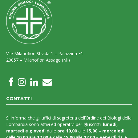
V.le Milanofiori Strada 1 – Palazzina F1
20057 – Milanofiori Assago (MI)
CONTATTI
Si informa che gli uffici di segreteria dell’Ordine dei Biologi della
Lombardia sono attivi ed operativi per gli iscritti:
lunedì,
martedì e
giovedì
dalle
ore 10,00
alle
15,00 – mercoledì
dalle
10,00
alle
12,00
e dalle
15,00
alle
17,00 – venerdì
dalle