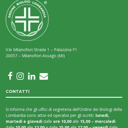
V.le Milanofiori Strada 1 – Palazzina F1
20057 – Milanofiori Assago (MI)
CONTATTI
Si informa che gli uffici di segreteria dell’Ordine dei Biologi della
Lombardia sono attivi ed operativi per gli iscritti:
lunedì,
martedì e
giovedì
dalle
ore 10,00
alle
15,00 – mercoledì
dalle
10,00
alle
12,00
e dalle
15,00
alle
17,00 – venerdì
dalle