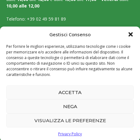
10,00 alle 12,00
Telefono:
+39 02 49 59 81 89
Email:
segreteria@ordinebiologilombardia.it
Gestisci Consenso
PEC:
protocollo.ordinebiologilombardia@pec.it
Per fornire le migliori esperienze, utilizziamo tecnologie come i cookie
per memorizzare e/o accedere alle informazioni del dispositivo. Il
LEGAL PAGES
consenso a queste tecnologie ci permetterà di elaborare dati come il
comportamento di navigazione o ID unici su questo sito. Non
acconsentire o ritirare il consenso può influire negativamente su alcune
Amministrazione trasparente
caratteristiche e funzioni.
Cookie Policy
ACCETTA
Privacy Policy
NEGA
VISUALIZZA LE PREFERENZE
@2026 - All Right Reserved
Privacy Policy