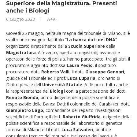
Superiore della Magistratura. Presenti
anche i Biologi
6 Giugno 2023
A+
A-
Giovedì 25 maggio, nell’aula magna del tribunale di Milano, si è
svolto un convegno dal titolo “
La banca dati del DNA
”
organizzato direttamente dalla
Scuola Superiore
della
Magistratura
. All’evento, aperto a magistrati, avvocati e
operatori delle forze di polizia, hanno partecipato, tra gli altri, il
procuratore aggiunto dott.ssa
Laura Pedio
, il sostituto
procuratore dott.
Roberto Valli
, il dott.
Giuseppe Gennari
,
giudice del Tribunale ed il prof.
Luca Luparia
, ordinario di
Diritto penale dell
Università Statale
. A dir poco folta anche
la rappresentanza dei
Biologi
con la partecipazione del dott.
Renato Biondo
, primo dirigente della polizia scientifica e
responsabile della Banca Dati; il colonnello dei Carabinieri dott.
Giampietro Lago
, comandante del reparto investigazioni
scientifiche di Parma; il dott.
Roberto Giuffrida
, dirigente della
polizia scientifica e responsabile del laboratorio di genetica
forense di Milano ed il dott.
Luca Salvaderi
, perito e
consulente tecnico del tribunale. Nel corso dei lavori si è