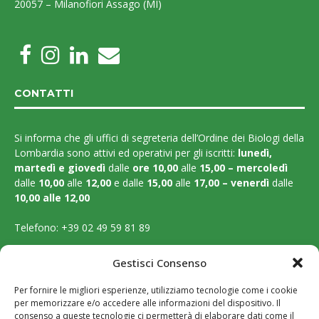
20057 – Milanofiori Assago (MI)
CONTATTI
Si informa che gli uffici di segreteria dell’Ordine dei Biologi della
Lombardia sono attivi ed operativi per gli iscritti:
lunedì,
martedì e
giovedì
dalle
ore 10,00
alle
15,00 – mercoledì
dalle
10,00
alle
12,00
e dalle
15,00
alle
17,00 – venerdì
dalle
10,00 alle 12,00
Telefono:
+39 02 49 59 81 89
Email:
segreteria@ordinebiologilombardia.it
Gestisci Consenso
PEC:
protocollo.ordinebiologilombardia@pec.it
Per fornire le migliori esperienze, utilizziamo tecnologie come i cookie
per memorizzare e/o accedere alle informazioni del dispositivo. Il
LEGAL PAGES
consenso a queste tecnologie ci permetterà di elaborare dati come il