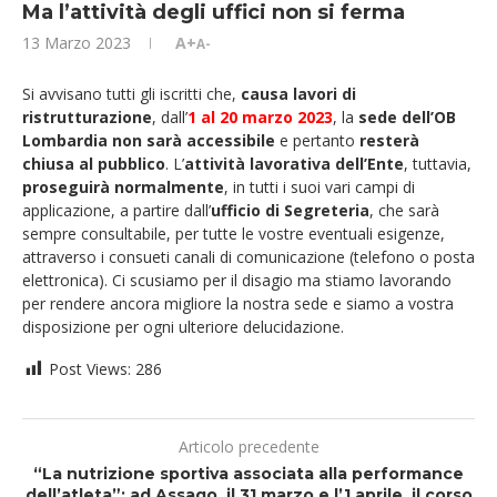
Ma l’attività degli uffici non si ferma
13 Marzo 2023
A+
A-
Si avvisano tutti gli iscritti che,
causa lavori di
ristrutturazione
, dall’
1 al 20 marzo 2023
, la
sede dell’OB
Lombardia non sarà accessibile
e pertanto
resterà
chiusa al pubblico
. L’
attività lavorativa dell’Ente
, tuttavia,
proseguirà normalmente
, in tutti i suoi vari campi di
applicazione, a partire dall’
ufficio di Segreteria
, che sarà
sempre consultabile, per tutte le vostre eventuali esigenze,
attraverso i consueti canali di comunicazione (telefono o posta
elettronica). Ci scusiamo per il disagio ma stiamo lavorando
per rendere ancora migliore la nostra sede e siamo a vostra
disposizione per ogni ulteriore delucidazione.
Post Views:
286
Articolo precedente
“La nutrizione sportiva associata alla performance
dell’atleta”: ad Assago, il 31 marzo e l’1 aprile, il corso