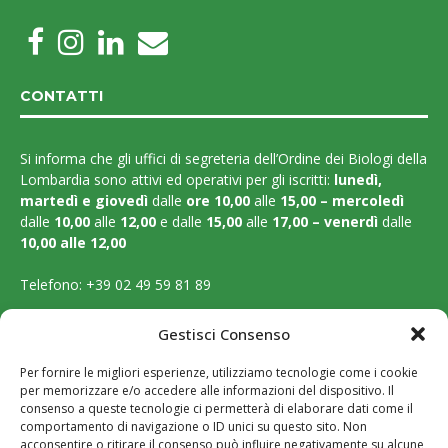
CONTATTI
Si informa che gli uffici di segreteria dell’Ordine dei Biologi della
Lombardia sono attivi ed operativi per gli iscritti:
lunedì,
martedì e
giovedì
dalle
ore 10,00
alle
15,00 – mercoledì
dalle
10,00
alle
12,00
e dalle
15,00
alle
17,00 – venerdì
dalle
10,00 alle 12,00
Telefono:
+39 02 49 59 81 89
Email:
segreteria@ordinebiologilombardia.it
Gestisci Consenso
PEC:
protocollo.ordinebiologilombardia@pec.it
Per fornire le migliori esperienze, utilizziamo tecnologie come i cookie
per memorizzare e/o accedere alle informazioni del dispositivo. Il
LEGAL PAGES
consenso a queste tecnologie ci permetterà di elaborare dati come il
comportamento di navigazione o ID unici su questo sito. Non
acconsentire o ritirare il consenso può influire negativamente su alcune