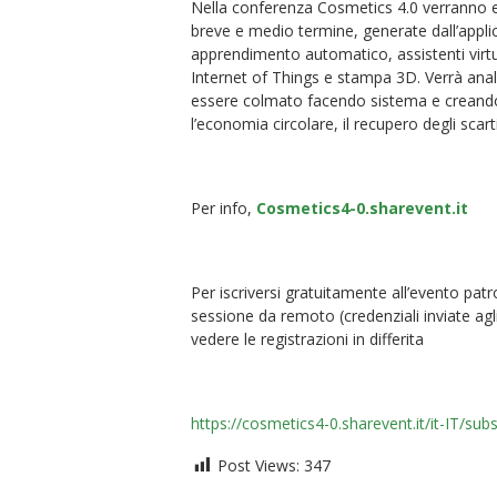
Nella conferenza Cosmetics 4.0 verranno evi
breve e medio termine, generate dall’applica
apprendimento automatico, assistenti virtua
Internet of Things e stampa 3D. Verrà anali
essere colmato facendo sistema e creando 
l’economia circolare, il recupero degli scart
Per info,
Cosmetics4-0.sharevent.it
Per iscriversi gratuitamente all’evento pat
sessione da remoto (credenziali inviate agli i
vedere le registrazioni in differita
https://cosmetics4-0.sharevent.it/it-IT/subs
Post Views:
347