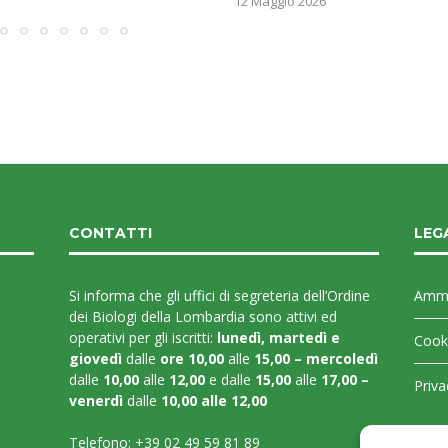
12 Maggio 2026
CONTATTI
LEG
Si informa che gli uffici di segreteria dell’Ordine
Ammi
dei Biologi della Lombardia sono attivi ed
operativi per gli iscritti:
lunedì, martedì e
Cooki
giovedì
dalle
ore 10,00
alle
15,00 – mercoledì
dalle
10,00
alle
12,00
e dalle
15,00
alle
17,00 –
Priva
venerdì
dalle
10,00 alle 12,00
Telefono:
+39 02 49 59 81 89