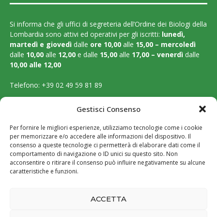
Si informa che gli uffici di segreteria dell’Ordine dei Biologi della
Lombardia sono attivi ed operativi per gli iscritti:
lunedì,
martedì e
giovedì
dalle
ore 10,00
alle
15,00 – mercoledì
dalle
10,00
alle
12,00
e dalle
15,00
alle
17,00 – venerdì
dalle
10,00 alle 12,00
Telefono:
+39 02 49 59 81 89
Email:
segreteria@ordinebiologilombardia.it
Gestisci Consenso
PEC:
protocollo.ordinebiologilombardia@pec.it
Per fornire le migliori esperienze, utilizziamo tecnologie come i cookie
per memorizzare e/o accedere alle informazioni del dispositivo. Il
LEGAL PAGES
consenso a queste tecnologie ci permetterà di elaborare dati come il
comportamento di navigazione o ID unici su questo sito. Non
acconsentire o ritirare il consenso può influire negativamente su alcune
Amministrazione trasparente
caratteristiche e funzioni.
Cookie Policy
ACCETTA
Privacy Policy