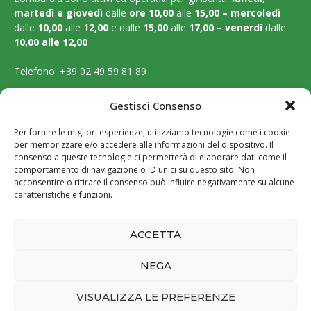
martedì e
giovedì
dalle
ore 10,00
alle
15,00 – mercoledì
dalle
10,00
alle
12,00
e dalle
15,00
alle
17,00 – venerdì
dalle
10,00 alle 12,00
Telefono:
+39 02 49 59 81 89
Email:
segreteria@ordinebiologilombardia.it
Gestisci Consenso
PEC:
protocollo.ordinebiologilombardia@pec.it
Per fornire le migliori esperienze, utilizziamo tecnologie come i cookie
per memorizzare e/o accedere alle informazioni del dispositivo. Il
LEGAL PAGES
consenso a queste tecnologie ci permetterà di elaborare dati come il
comportamento di navigazione o ID unici su questo sito. Non
acconsentire o ritirare il consenso può influire negativamente su alcune
Amministrazione trasparente
caratteristiche e funzioni.
Cookie Policy
ACCETTA
Privacy Policy
NEGA
VISUALIZZA LE PREFERENZE