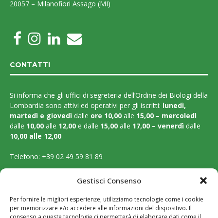
20057 – Milanofiori Assago (MI)
CONTATTI
Si informa che gli uffici di segreteria dell’Ordine dei Biologi della
Lombardia sono attivi ed operativi per gli iscritti:
lunedì,
martedì e
giovedì
dalle
ore 10,00
alle
15,00 – mercoledì
dalle
10,00
alle
12,00
e dalle
15,00
alle
17,00 – venerdì
dalle
10,00 alle 12,00
Telefono:
+39 02 49 59 81 89
Email:
segreteria@ordinebiologilombardia.it
Gestisci Consenso
PEC:
protocollo.ordinebiologilombardia@pec.it
Per fornire le migliori esperienze, utilizziamo tecnologie come i cookie
per memorizzare e/o accedere alle informazioni del dispositivo. Il
LEGAL PAGES
consenso a queste tecnologie ci permetterà di elaborare dati come il