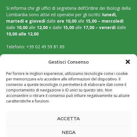
Si informa che gli uffici di segreteria dell’Ordine dei Biologi della
Lombardia sono attivi ed operativi per gli iscritti:
lunedì,
martedì e
giovedì
dalle
ore 10,00
alle
15,00 – mercoledì
dalle
10,00
alle
12,00
e dalle
15,00
alle
17,00 – venerdì
dalle
10,00 alle 12,00
Telefono:
+39 02 49 59 81 89
Email:
segreteria@ordinebiologilombardia.it
Gestisci Consenso
PEC:
protocollo.ordinebiologilombardia@pec.it
Per fornire le migliori esperienze, utilizziamo tecnologie come i cookie
per memorizzare e/o accedere alle informazioni del dispositivo. Il
LEGAL PAGES
consenso a queste tecnologie ci permetterà di elaborare dati come il
comportamento di navigazione o ID unici su questo sito. Non
acconsentire o ritirare il consenso può influire negativamente su alcune
Amministrazione trasparente
caratteristiche e funzioni.
Cookie Policy
ACCETTA
Privacy Policy
NEGA