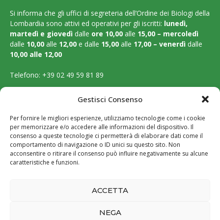
Si informa che gli uffici di segreteria dell’Ordine dei Biologi della
Lombardia sono attivi ed operativi per gli iscritti:
lunedì,
martedì e
giovedì
dalle
ore 10,00
alle
15,00 – mercoledì
dalle
10,00
alle
12,00
e dalle
15,00
alle
17,00 – venerdì
dalle
10,00 alle 12,00
Telefono:
+39 02 49 59 81 89
Email:
segreteria@ordinebiologilombardia.it
Gestisci Consenso
PEC:
protocollo.ordinebiologilombardia@pec.it
Per fornire le migliori esperienze, utilizziamo tecnologie come i cookie
per memorizzare e/o accedere alle informazioni del dispositivo. Il
LEGAL PAGES
consenso a queste tecnologie ci permetterà di elaborare dati come il
comportamento di navigazione o ID unici su questo sito. Non
acconsentire o ritirare il consenso può influire negativamente su alcune
Amministrazione trasparente
caratteristiche e funzioni.
Cookie Policy
ACCETTA
Privacy Policy
NEGA