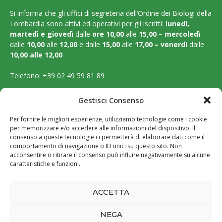
Si informa che gli uffici di segreteria dell’Ordine dei Biologi della
Lombardia sono attivi ed operativi per gli iscritti:
lunedì,
martedì e
giovedì
dalle
ore 10,00
alle
15,00 – mercoledì
dalle
10,00
alle
12,00
e dalle
15,00
alle
17,00 – venerdì
dalle
10,00 alle 12,00
Telefono:
+39 02 49 59 81 89
Email:
segreteria@ordinebiologilombardia.it
Gestisci Consenso
PEC:
protocollo.ordinebiologilombardia@pec.it
Per fornire le migliori esperienze, utilizziamo tecnologie come i cookie
per memorizzare e/o accedere alle informazioni del dispositivo. Il
LEGAL PAGES
consenso a queste tecnologie ci permetterà di elaborare dati come il
comportamento di navigazione o ID unici su questo sito. Non
acconsentire o ritirare il consenso può influire negativamente su alcune
Amministrazione trasparente
caratteristiche e funzioni.
Cookie Policy
ACCETTA
Privacy Policy
NEGA