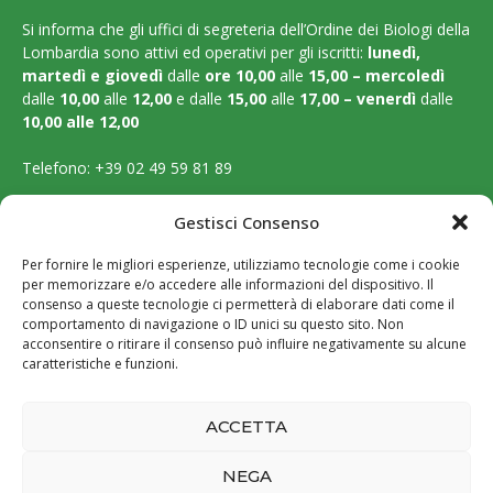
Si informa che gli uffici di segreteria dell’Ordine dei Biologi della
Lombardia sono attivi ed operativi per gli iscritti:
lunedì,
martedì e
giovedì
dalle
ore 10,00
alle
15,00 – mercoledì
dalle
10,00
alle
12,00
e dalle
15,00
alle
17,00 – venerdì
dalle
10,00 alle 12,00
Telefono:
+39 02 49 59 81 89
Email:
segreteria@ordinebiologilombardia.it
Gestisci Consenso
PEC:
protocollo.ordinebiologilombardia@pec.it
Per fornire le migliori esperienze, utilizziamo tecnologie come i cookie
per memorizzare e/o accedere alle informazioni del dispositivo. Il
LEGAL PAGES
consenso a queste tecnologie ci permetterà di elaborare dati come il
comportamento di navigazione o ID unici su questo sito. Non
acconsentire o ritirare il consenso può influire negativamente su alcune
Amministrazione trasparente
caratteristiche e funzioni.
Cookie Policy
ACCETTA
Privacy Policy
NEGA