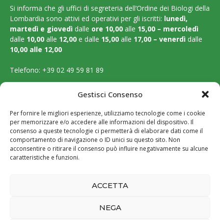
Si informa che gli uffici di segreteria dell’Ordine dei Biologi della
Lombardia sono attivi ed operativi per gli iscritti:
lunedì,
martedì e
giovedì
dalle
ore 10,00
alle
15,00 – mercoledì
dalle
10,00
alle
12,00
e dalle
15,00
alle
17,00 – venerdì
dalle
10,00 alle 12,00
Telefono:
+39 02 49 59 81 89
Email:
segreteria@ordinebiologilombardia.it
Gestisci Consenso
PEC:
protocollo.ordinebiologilombardia@pec.it
Per fornire le migliori esperienze, utilizziamo tecnologie come i cookie
per memorizzare e/o accedere alle informazioni del dispositivo. Il
LEGAL PAGES
consenso a queste tecnologie ci permetterà di elaborare dati come il
comportamento di navigazione o ID unici su questo sito. Non
acconsentire o ritirare il consenso può influire negativamente su alcune
Amministrazione trasparente
caratteristiche e funzioni.
Cookie Policy
ACCETTA
Privacy Policy
NEGA