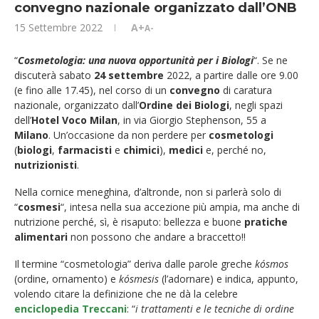
convegno nazionale organizzato dall’ONB
15 Settembre 2022
A+
A-
“
Cosmetologia: una nuova opportunità per i Biologi
“. Se ne
discuterà sabato
24 settembre
2022, a partire dalle ore 9.00
(e fino alle 17.45), nel corso di un
convegno
di caratura
nazionale, organizzato dall’
Ordine dei Biologi
, negli spazi
dell’
Hotel Voco Milan
, in via Giorgio Stephenson, 55 a
Milano
. Un’occasione da non perdere per
cosmetologi
(
biologi
,
farmacisti
e
chimici
),
medici
e, perché no,
nutrizionisti
.
Nella cornice meneghina, d’altronde, non si parlerà solo di
“
cosmesi
“, intesa nella sua accezione più ampia, ma anche di
nutrizione perché, sì, è risaputo: bellezza e buone
pratiche
alimentari
non possono che andare a braccetto!!
Il termine “cosmetologia” deriva dalle parole greche
kósmos
(ordine, ornamento) e
kósmesis
(l’adornare) e indica, appunto,
volendo citare la definizione che ne dà la celebre
enciclopedia Treccani
: “
i trattamenti e le tecniche di ordine