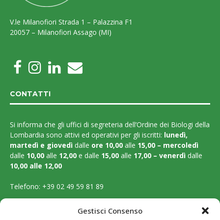
V.le Milanofiori Strada 1 – Palazzina F1
20057 – Milanofiori Assago (MI)
CONTATTI
Si informa che gli uffici di segreteria dell’Ordine dei Biologi della
Lombardia sono attivi ed operativi per gli iscritti:
lunedì,
martedì e
giovedì
dalle
ore 10,00
alle
15,00 – mercoledì
dalle
10,00
alle
12,00
e dalle
15,00
alle
17,00 – venerdì
dalle
10,00 alle 12,00
Telefono:
+39 02 49 59 81 89
Email:
segreteria@ordinebiologilombardia.it
Gestisci Consenso
PEC:
protocollo.ordinebiologilombardia@pec.it