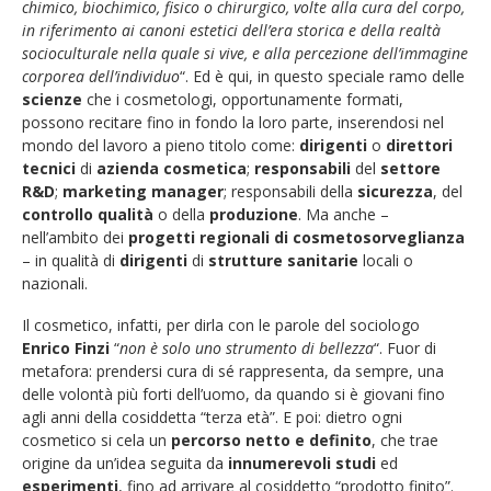
chimico, biochimico, fisico o chirurgico, volte alla cura del corpo,
in riferimento ai canoni estetici dell’era storica e della realtà
socioculturale nella quale si vive, e alla percezione dell’immagine
corporea dell’individuo
“. Ed è qui, in questo speciale ramo delle
scienze
che i cosmetologi, opportunamente formati,
possono recitare fino in fondo la loro parte, inserendosi nel
mondo del lavoro a pieno titolo come:
dirigenti
o
direttori
tecnici
di
azienda cosmetica
;
responsabili
del
settore
R&D
;
marketing manager
; responsabili della
sicurezza
, del
controllo qualità
o della
produzione
. Ma anche –
nell’ambito dei
progetti regionali di cosmetosorveglianza
– in qualità di
dirigenti
di
strutture sanitarie
locali o
nazionali.
Il cosmetico, infatti, per dirla con le parole del sociologo
Enrico Finzi
“
non è solo uno strumento di bellezza
“. Fuor di
metafora: prendersi cura di sé rappresenta, da sempre, una
delle volontà più forti dell’uomo, da quando si è giovani fino
agli anni della cosiddetta “terza età”. E poi: dietro ogni
cosmetico si cela un
percorso netto e definito
, che trae
origine da un’idea seguita da
innumerevoli studi
ed
esperimenti
, fino ad arrivare al cosiddetto “prodotto finito”.