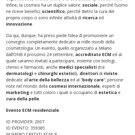
Infine, la cosmesi ha un duplice valore:
sociale
, perché l’uomo
ne riceve benefici;
scientifico
, perché dietro la cura del
proprio corpo ci sono infinite attività di
ricerca
ed
innovazione
.
Da qui, dunque, ha preso piede l’idea di promuovere un
convegno completamente dedicato ai mille risvolti della
cosmetologia. Un evento, quello organizzato a Milano
dall’ONB il prossimo 24 settembre,
accreditato ECM
ed al
quale saranno invitati a partecipare, insieme con biologi,
chimici e farmacisti, anche
medici specialisti
(tra
dermatologi
e
chirurghi estetici
),
direttori
di
riviste
dedicate all’
arte della bellezza
ed al “
body care
“; persone
note nel mondo della
cosmesi internazionale
, esperti di
marketing
e tutti coloro i quali si occupano di
estetica
e
cura della pelle
.
Evento ECM residenziale
.
ID PROVIDER: 2007
ID EVENTO: 359385
NUMERO CREDITI ECM: 8