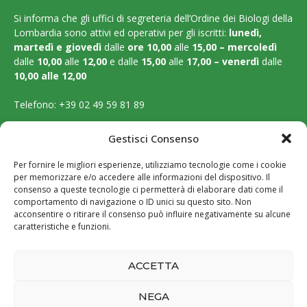
Si informa che gli uffici di segreteria dell’Ordine dei Biologi della
Lombardia sono attivi ed operativi per gli iscritti:
lunedì,
martedì e
giovedì
dalle
ore 10,00
alle
15,00 – mercoledì
dalle
10,00
alle
12,00
e dalle
15,00
alle
17,00 – venerdì
dalle
10,00 alle 12,00
Telefono:
+39 02 49 59 81 89
Email:
segreteria@ordinebiologilombardia.it
Gestisci Consenso
PEC:
protocollo.ordinebiologilombardia@pec.it
Per fornire le migliori esperienze, utilizziamo tecnologie come i cookie
per memorizzare e/o accedere alle informazioni del dispositivo. Il
LEGAL PAGES
consenso a queste tecnologie ci permetterà di elaborare dati come il
comportamento di navigazione o ID unici su questo sito. Non
acconsentire o ritirare il consenso può influire negativamente su alcune
Amministrazione trasparente
caratteristiche e funzioni.
Cookie Policy
ACCETTA
Privacy Policy
NEGA