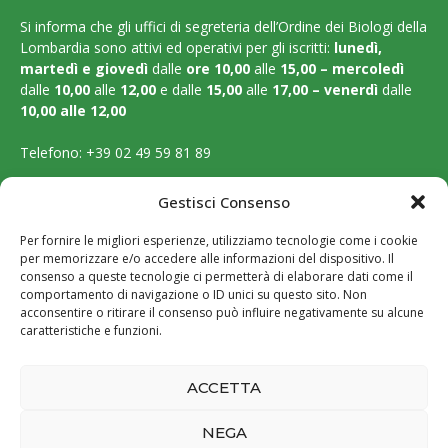
Si informa che gli uffici di segreteria dell’Ordine dei Biologi della
Lombardia sono attivi ed operativi per gli iscritti:
lunedì,
martedì e
giovedì
dalle
ore 10,00
alle
15,00 – mercoledì
dalle
10,00
alle
12,00
e dalle
15,00
alle
17,00 – venerdì
dalle
10,00 alle 12,00
Telefono:
+39 02 49 59 81 89
Email:
segreteria@ordinebiologilombardia.it
Gestisci Consenso
PEC:
protocollo.ordinebiologilombardia@pec.it
Per fornire le migliori esperienze, utilizziamo tecnologie come i cookie
per memorizzare e/o accedere alle informazioni del dispositivo. Il
LEGAL PAGES
consenso a queste tecnologie ci permetterà di elaborare dati come il
comportamento di navigazione o ID unici su questo sito. Non
acconsentire o ritirare il consenso può influire negativamente su alcune
Amministrazione trasparente
caratteristiche e funzioni.
Cookie Policy
ACCETTA
Privacy Policy
NEGA