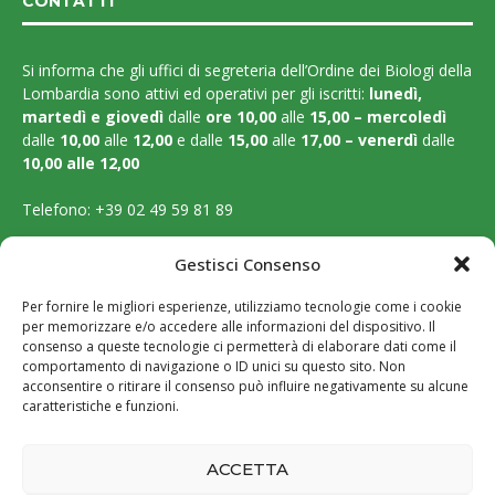
CONTATTI
Si informa che gli uffici di segreteria dell’Ordine dei Biologi della
Lombardia sono attivi ed operativi per gli iscritti:
lunedì,
martedì e
giovedì
dalle
ore 10,00
alle
15,00 – mercoledì
dalle
10,00
alle
12,00
e dalle
15,00
alle
17,00 – venerdì
dalle
10,00 alle 12,00
Telefono:
+39 02 49 59 81 89
Email:
segreteria@ordinebiologilombardia.it
Gestisci Consenso
PEC:
protocollo.ordinebiologilombardia@pec.it
Per fornire le migliori esperienze, utilizziamo tecnologie come i cookie
per memorizzare e/o accedere alle informazioni del dispositivo. Il
LEGAL PAGES
consenso a queste tecnologie ci permetterà di elaborare dati come il
comportamento di navigazione o ID unici su questo sito. Non
acconsentire o ritirare il consenso può influire negativamente su alcune
Amministrazione trasparente
caratteristiche e funzioni.
Cookie Policy
ACCETTA