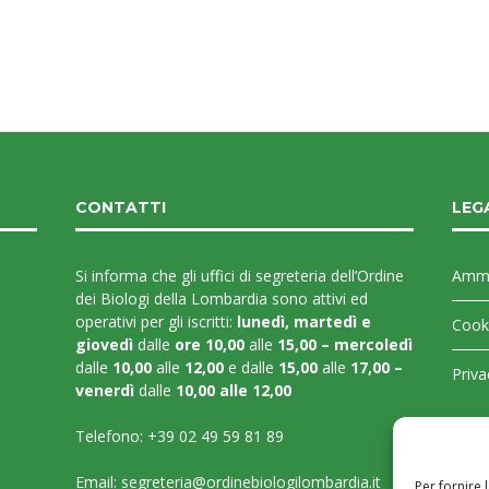
CONTATTI
LEG
Si informa che gli uffici di segreteria dell’Ordine
Ammi
dei Biologi della Lombardia sono attivi ed
operativi per gli iscritti:
lunedì, martedì e
Cooki
giovedì
dalle
ore 10,00
alle
15,00 – mercoledì
dalle
10,00
alle
12,00
e dalle
15,00
alle
17,00 –
Priva
venerdì
dalle
10,00 alle 12,00
Telefono:
+39 02 49 59 81 89
Email:
segreteria@ordinebiologilombardia.it
Per fornire 