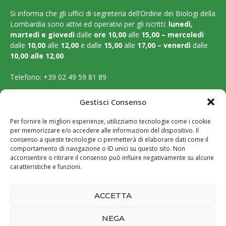
Si informa che gli uffici di segreteria dell’Ordine dei Biologi della
Lombardia sono attivi ed operativi per gli iscritti:
lunedì,
martedì e
giovedì
dalle
ore 10,00
alle
15,00 – mercoledì
dalle
10,00
alle
12,00
e dalle
15,00
alle
17,00 – venerdì
dalle
10,00 alle 12,00
Telefono:
+39 02 49 59 81 89
Email:
segreteria@ordinebiologilombardia.it
Gestisci Consenso
PEC:
protocollo.ordinebiologilombardia@pec.it
Per fornire le migliori esperienze, utilizziamo tecnologie come i cookie
per memorizzare e/o accedere alle informazioni del dispositivo. Il
LEGAL PAGES
consenso a queste tecnologie ci permetterà di elaborare dati come il
comportamento di navigazione o ID unici su questo sito. Non
acconsentire o ritirare il consenso può influire negativamente su alcune
Amministrazione trasparente
caratteristiche e funzioni.
Cookie Policy
ACCETTA
Privacy Policy
NEGA