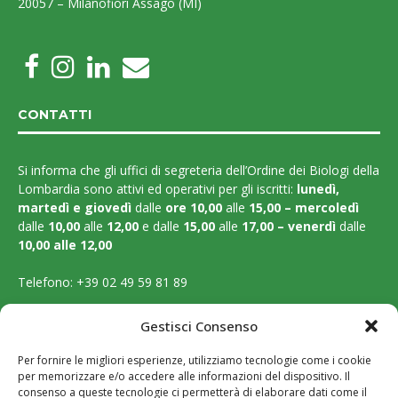
20057 – Milanofiori Assago (MI)
CONTATTI
Si informa che gli uffici di segreteria dell’Ordine dei Biologi della
Lombardia sono attivi ed operativi per gli iscritti:
lunedì,
martedì e
giovedì
dalle
ore 10,00
alle
15,00 – mercoledì
dalle
10,00
alle
12,00
e dalle
15,00
alle
17,00 – venerdì
dalle
10,00 alle 12,00
Telefono:
+39 02 49 59 81 89
Email:
segreteria@ordinebiologilombardia.it
Gestisci Consenso
PEC:
protocollo.ordinebiologilombardia@pec.it
Per fornire le migliori esperienze, utilizziamo tecnologie come i cookie
per memorizzare e/o accedere alle informazioni del dispositivo. Il
LEGAL PAGES
consenso a queste tecnologie ci permetterà di elaborare dati come il