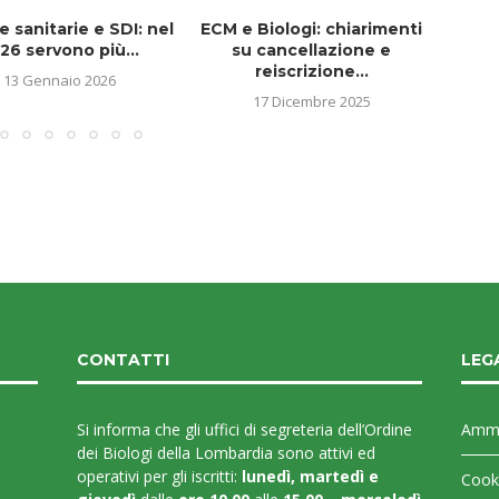
e sanitarie e SDI: nel
ECM e Biologi: chiarimenti
Avviso
26 servono più...
su cancellazione e
d
reiscrizione...
13 Gennaio 2026
17 Dicembre 2025
CONTATTI
LEG
Si informa che gli uffici di segreteria dell’Ordine
Ammi
dei Biologi della Lombardia sono attivi ed
operativi per gli iscritti:
lunedì, martedì e
Cooki